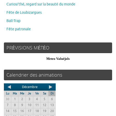
Curiosi’thé, regard sur la beauté du monde
Fête de Loubizargues
Ball-Trap
Fête patronale
PRÉVISIONS MÉTÉO
Meteo Valuéjols
Calendrier des animations
Décembre
Lu
Ma
Me
Je
Ve
Sa
Di
30
1
2
3
4
5
6
7
8
9
10
11
12
13
14
15
16
17
18
19
20