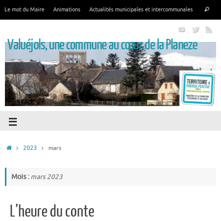
Le mot du Maire
Animations
Actualités municipales et intercommunales
Valuéjols, une commune au cœur de la Planeze
2023
mars
Mois :
mars 2023
L’heure du conte