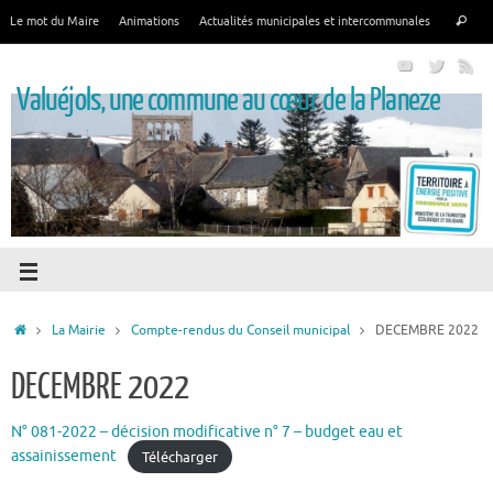
Le mot du Maire
Animations
Actualités municipales et intercommunales
Valuéjols, une commune au cœur de la Planeze
La Mairie
Compte-rendus du Conseil municipal
DECEMBRE 2022
DECEMBRE 2022
N° 081-2022 – décision modificative n° 7 – budget eau et
assainissement
Télécharger