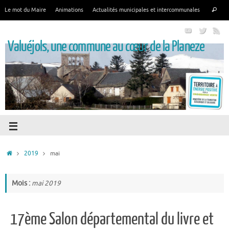
Le mot du Maire
Animations
Actualités municipales et intercommunales
Valuéjols, une commune au cœur de la Planeze
2019
mai
Mois :
mai 2019
17ème Salon départemental du livre et