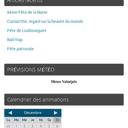
6ème Fête de la Narse
Curiosi’thé, regard sur la beauté du monde
Fête de Loubizargues
Ball-Trap
Fête patronale
PRÉVISIONS MÉTÉO
Meteo Valuéjols
Calendrier des animations
Décembre
Lu
Ma
Me
Je
Ve
Sa
Di
30
1
2
3
4
5
6