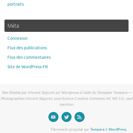
portraits
Méta
Connexion
Flux des publications
Flux des commentaires
Site de WordPress-FR
Site Réalisé par Vincent Séguret sur Wordpress à l'aide du Template Tempera —
Photographies Vincent Séguret, sous licence Creative Commons NC ND 3.0., sauf
mention.
Fièrement propulsé par
Tempera
&
WordPress.