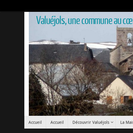
Valuéjols, une commune au cœu
Accueil
Accueil
Découvrir Valuéjols
La Mai