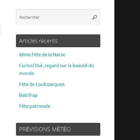
Articles récents
6ème Fête de la Narse
Curiosi’thé, regard sur la beauté du
monde
Fête de Loubizargues
Ball-Trap
Fête patronale
PRÉVISIONS MÉTÉO