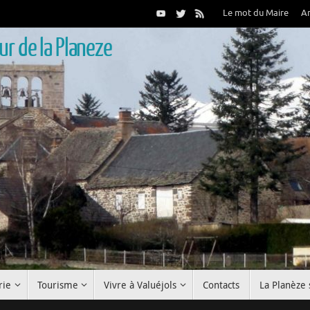
Le mot du Maire
A
r de la Planeze
rie
Tourisme
Vivre à Valuéjols
Contacts
La Planèze 