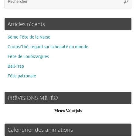
Articles récents
6ème Fête de la Narse
Curiosi’thé, regard sur la beauté du monde
Fête de Loubizargues
Ball-Trap
Fête patronale
PRÉVISIONS MÉTÉO
Meteo Valuéjols
Calendrier des animations