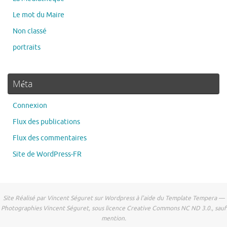
Le mot du Maire
Non classé
portraits
Méta
Connexion
Flux des publications
Flux des commentaires
Site de WordPress-FR
Site Réalisé par Vincent Séguret sur Wordpress à l'aide du Template Tempera —
Photographies Vincent Séguret, sous licence Creative Commons NC ND 3.0., sauf
mention.