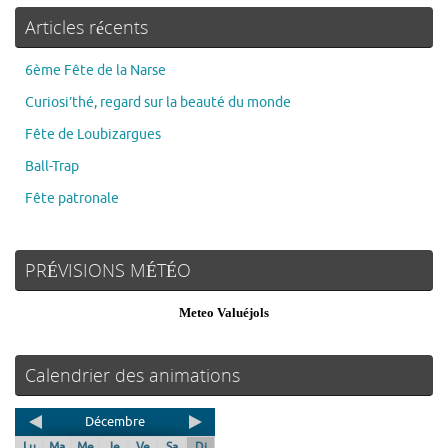
Articles récents
6ème Fête de la Narse
Curiosi’thé, regard sur la beauté du monde
Fête de Loubizargues
Ball-Trap
Fête patronale
PRÉVISIONS MÉTÉO
Meteo Valuéjols
Calendrier des animations
Décembre
Lu
Ma
Me
Je
Ve
Sa
Di