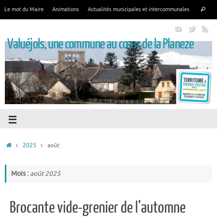
Le mot du Maire
Animations
Actualités municipales et intercommunales
Valuéjols, une commune au cœur de la Planeze
2025
août
Mois :
août 2025
Brocante vide-grenier de l’automne