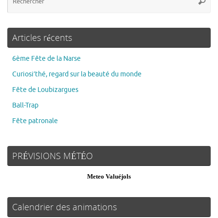
Articles récents
6ème Fête de la Narse
Curiosi’thé, regard sur la beauté du monde
Fête de Loubizargues
Ball-Trap
Fête patronale
PRÉVISIONS MÉTÉO
Meteo Valuéjols
Calendrier des animations