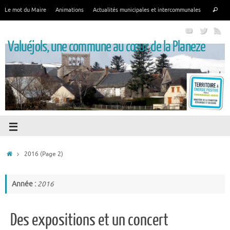
Le mot du Maire
Animations
Actualités municipales et intercommunales
Valuéjols, une commune au cœur de la Planeze
2016
(Page 2)
Année :
2016
Des expositions et un concert