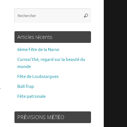
Articles récents
6ème Fête de la Narse
Curiosi’thé, regard sur la beauté du
monde
Fête de Loubizargues
Ball-Trap
-
Fête patronale
PRÉVISIONS MÉTÉO