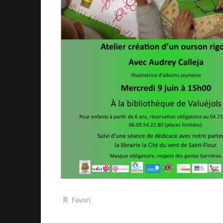
Favori
.