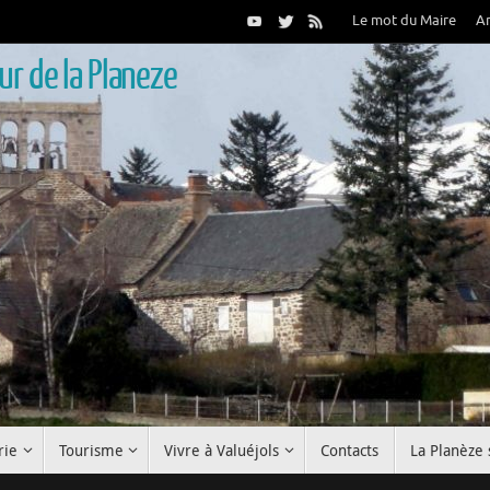
Le mot du Maire
A
r de la Planeze
rie
Tourisme
Vivre à Valuéjols
Contacts
La Planèze 