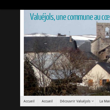
Valuéjols, une commune au cœu
Accueil
Accueil
Découvrir Valuéjols
La Mai