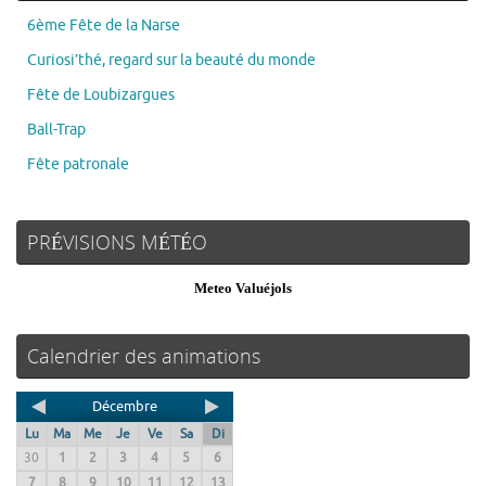
6ème Fête de la Narse
Curiosi’thé, regard sur la beauté du monde
Fête de Loubizargues
Ball-Trap
Fête patronale
PRÉVISIONS MÉTÉO
Meteo Valuéjols
Calendrier des animations
Décembre
Lu
Ma
Me
Je
Ve
Sa
Di
30
1
2
3
4
5
6
7
8
9
10
11
12
13