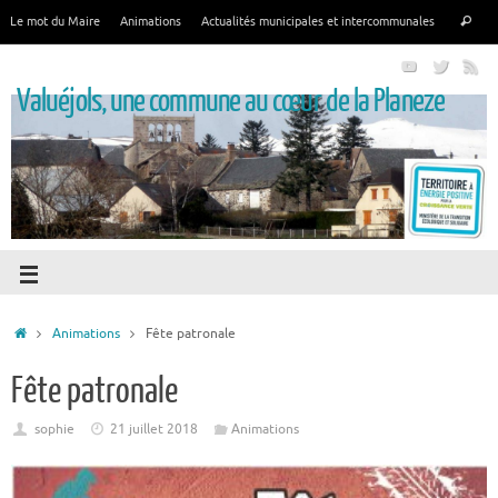
Le mot du Maire
Animations
Actualités municipales et intercommunales
Valuéjols, une commune au cœur de la Planeze
Animations
Fête patronale
Fête patronale
sophie
21 juillet 2018
Animations