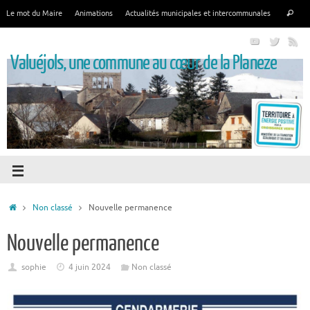
Le mot du Maire
Animations
Actualités municipales et intercommunales
Valuéjols, une commune au cœur de la Planeze
Non classé
Nouvelle permanence
Nouvelle permanence
sophie
4 juin 2024
Non classé