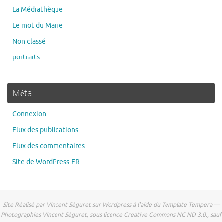
Le mot du Maire
Non classé
portraits
Méta
Connexion
Flux des publications
Flux des commentaires
Site de WordPress-FR
Site Réalisé par Vincent Séguret sur Wordpress à l'aide du Template Tempera —
Photographies Vincent Séguret, sous licence Creative Commons NC ND 3.0., sauf
mention.