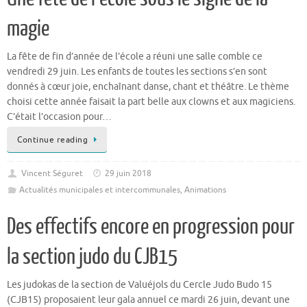
La fête de fin d’année de l’école a réuni une salle comble ce
vendredi 29 juin. Les enfants de toutes les sections s’en sont
donnés à cœur joie, enchaînant danse, chant et théâtre. Le thème
choisi cette année faisait la part belle aux clowns et aux magiciens.
C’était l’occasion pour…
Continue reading
Vincent Séguret
29 juin 2018
Actualités municipales et intercommunales
,
Animations
Des effectifs encore en progression pour
la section judo du CJB15
Les judokas de la section de Valuéjols du Cercle Judo Budo 15
(CJB15) proposaient leur gala annuel ce mardi 26 juin, devant une
assemblée nombreuse composée en grande partie de parents venus
de toute la Planèze. Sur les tapis installés dans la salle des fêtes, les