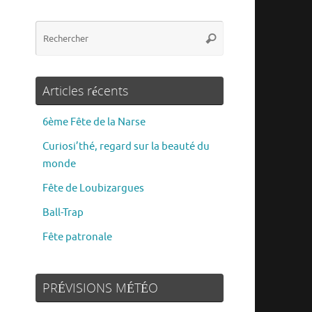
Articles récents
6ème Fête de la Narse
Curiosi’thé, regard sur la beauté du
monde
Fête de Loubizargues
Ball-Trap
Fête patronale
PRÉVISIONS MÉTÉO