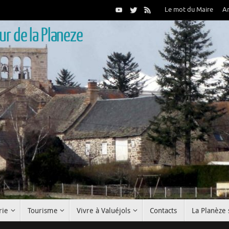
Le mot du Maire
A
r de la Planeze
rie
Tourisme
Vivre à Valuéjols
Contacts
La Planèze 