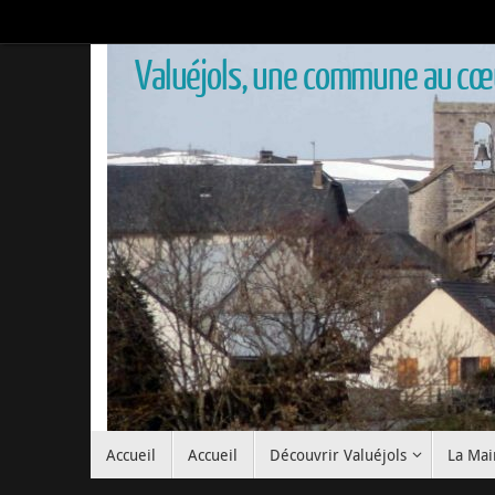
Valuéjols, une commune au cœu
Accueil
Accueil
Découvrir Valuéjols
La Mai