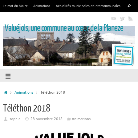
Le mot du Maire
Animations
Actualités municipales et intercommunales
Valuéjols, une commune au cœur de la Planeze
Animations
Téléthon 2018
Téléthon 2018
sophie
28 novembre 2018
Animations