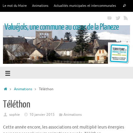
Le mot du Maire
Animations
Actualités municipales et intercommunales
Valuéjols, une commune au cœur de la Planeze
Animations
Téléthon
Téléthon
sophie
10 janvier 2015
Animations
Cette année encore, les associations ont multiplié leurs énergies