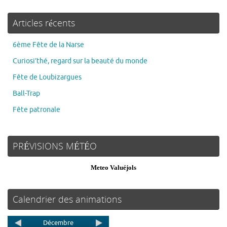
Articles récents
6ème Fête de la Narse
Curiosi’thé, regard sur la beauté du monde
Fête de Loubizargues
Ball-Trap
Fête patronale
PRÉVISIONS MÉTÉO
Meteo Valuéjols
Calendrier des animations
Décembre