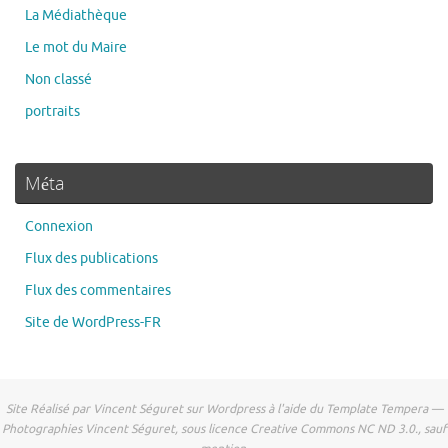
La Médiathèque
Le mot du Maire
Non classé
portraits
Méta
Connexion
Flux des publications
Flux des commentaires
Site de WordPress-FR
Site Réalisé par Vincent Séguret sur Wordpress à l'aide du Template Tempera —
Photographies Vincent Séguret, sous licence Creative Commons NC ND 3.0., sauf