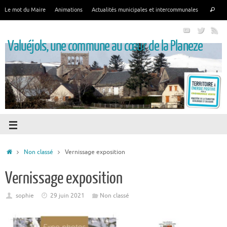
Le mot du Maire
Animations
Actualités municipales et intercommunales
Valuéjols, une commune au cœur de la Planeze
Non classé
Vernissage exposition
Vernissage exposition
sophie
29 juin 2021
Non classé